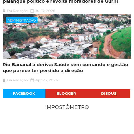
palanque político e revolta moradores de Guriri
Da Redação
Jul 17, 2026
ADMINISTRAÇÃO
Rio Bananal à deriva: Saúde sem comando e gestão
que parece ter perdido a direção
Da Redação
Apr 23, 2026
FACEBOOK
BLOGGER
DISQUS
IMPOSTÔMETRO