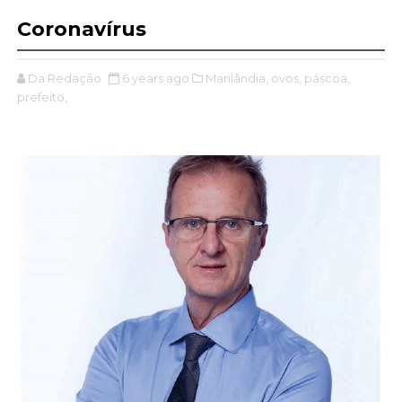
Coronavírus
Da Redação
6 years ago
Marilândia,
ovos,
páscoa,
prefeito,