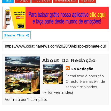
Tags
# bispo
# cura gay
# evangélico
# prisão
Share This
About Da Redação
Da Redação
Jornalismo é oposição.
O resto é armazém de
secos e molhados.
(Millôr Fernandes)
Ver meu perfil completo