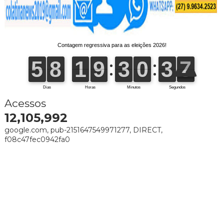
Acessos
12,105,992
google.com, pub-2151647549971277, DIRECT,
f08c47fec0942fa0