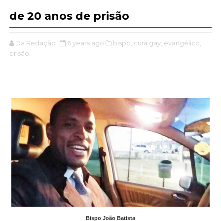
de 20 anos de prisão
Da Redação
6 years ago
bispo,
cura gay,
evangélico,
prisão,
Bispo João Batista