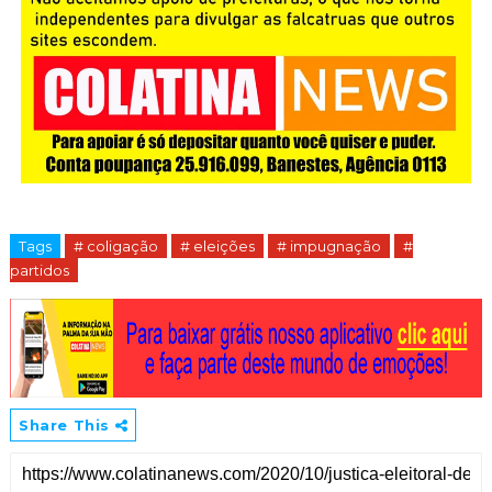
Tags
# coligação
# eleições
# impugnação
#
partidos
Share This