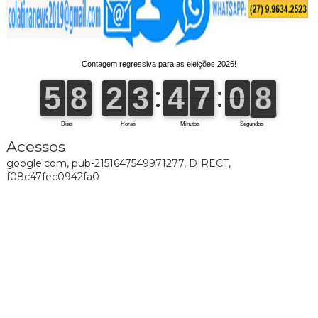
Acessos
google.com, pub-2151647549971277, DIRECT,
f08c47fec0942fa0