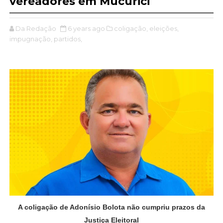
vereadores em Mucurici
Da Redação
6 years ago
coligação,
eleições,
impugnação,
partidos,
A coligação de Adonísio Bolota não cumpriu prazos da
Justiça Eleitoral