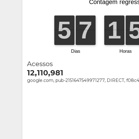
Acessos
12,110,981
google.com, pub-2151647549971277, DIRECT, f08c