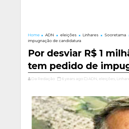
Home
ADN
eleições
Linhares
Sooretama
impugnação de candidatura
Por desviar R$ 1 milh
tem pedido de impug
Da Redação
6 years ago
ADN,
eleições,
Linhar