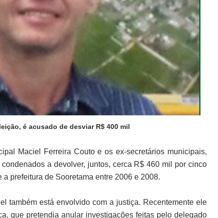
leição, é acusado de desviar R$ 400 mil
pal Maciel Ferreira Couto e os ex-secretários municipais,
am condenados a devolver, juntos, cerca R$ 460 mil por cinco
 e a prefeitura de Sooretama entre 2006 e 2008.
del também está envolvido com a justiça. Recentemente ele
a, que pretendia anular investigações feitas pelo delegado