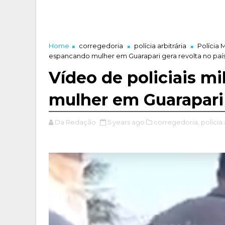
Home
corregedoria
polícia arbitrária
Polícia M
espancando mulher em Guarapari gera revolta no paí
Vídeo de policiais m
mulher em Guarapari 
Da Redação
5 years ago
corregedoria,
polícia 