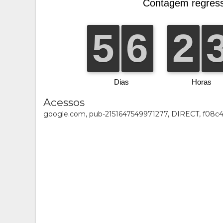
Acessos
google.com, pub-2151647549971277, DIRECT, f08c