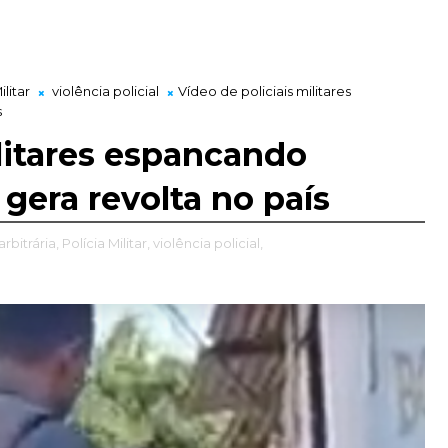
ilitar
violência policial
Vídeo de policiais militares
s
ilitares espancando
gera revolta no país
arbitrária,
Polícia Militar,
violência policial,