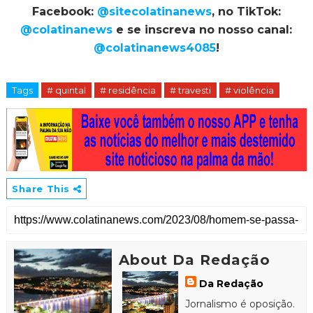
Facebook:
@sitecolatinanews
, no TikTok:
@colatinanews
e se inscreva no nosso canal:
@colatinanews4085
!
Tags
# quintal
# residência
# travesti
# violência
Share This
About Da Redação
Da Redação
Jornalismo é oposição.