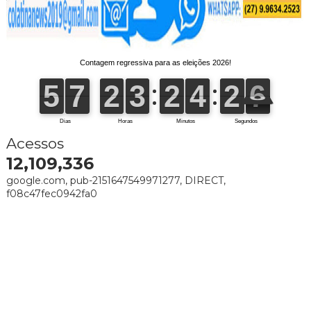
Acessos
12,109,336
google.com, pub-2151647549971277, DIRECT,
f08c47fec0942fa0