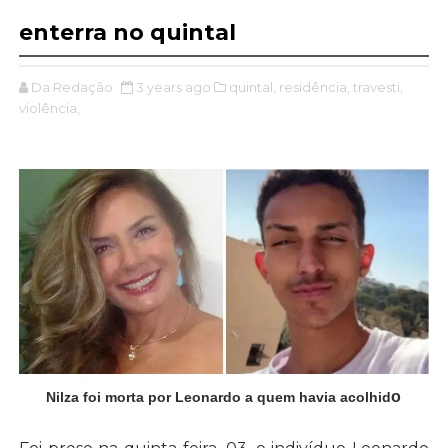
enterra no quintal
Da Redação
3 years ago
quintal,
residência,
travesti,
violência,
o
Nilza foi morta por Leonardo a quem havia acolhid