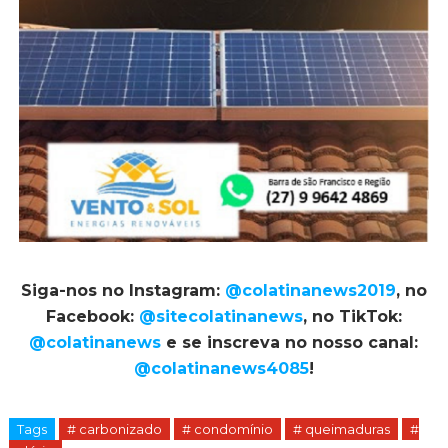
Siga-nos no Instagram:
@colatinanews2019
, no
Facebook:
@sitecolatinanews
, no TikTok:
@colatinanews
e se inscreva no nosso canal:
@colatinanews4085
!
Tags
# carbonizado
# condomínio
# queimaduras
#