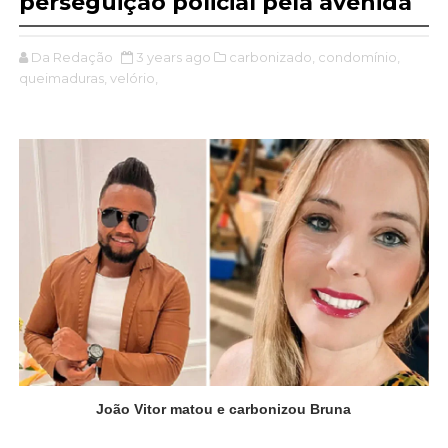
perseguição policial pela avenida
Da Redação
3 years ago
carbonizado,
condomínio,
queimaduras,
velório,
João Vitor matou e carbonizou Bruna