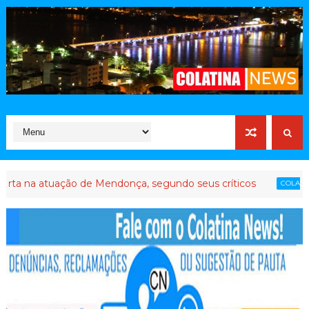
uação de Mendonça, segundo seus críticos
Até que
COLATINA