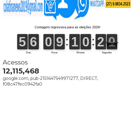
Acessos
12,115,468
google.com, pub-2151647549971277, DIRECT,
f08c47fec0942fa0