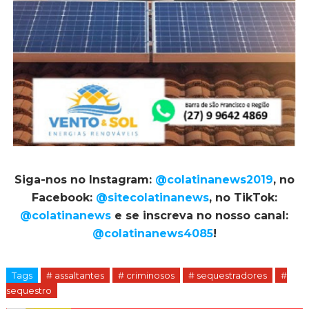
Siga-nos no Instagram:
@colatinanews2019
, no
Facebook:
@sitecolatinanews
, no TikTok:
@colatinanews
e se inscreva no nosso canal:
@colatinanews4085
!
Tags
# assaltantes
# criminosos
# sequestradores
#
sequestro