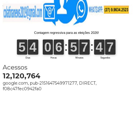
Acessos
12,120,764
google.com, pub-2151647549971277, DIRECT,
f08c47fec0942fa0