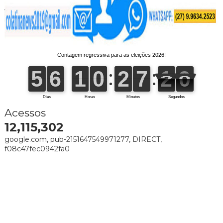
Acessos
12,115,302
google.com, pub-2151647549971277, DIRECT,
f08c47fec0942fa0