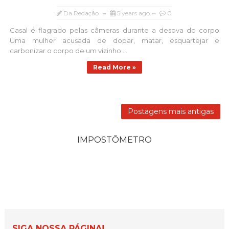
Da Redação
5 years ago
0
Casal é flagrado pelas câmeras durante a desova do corpo
Uma mulher acusada de dopar, matar, esquartejar e
carbonizar o corpo de um vizinho ...
Read More »
Postagens mais antigas
IMPOSTÔMETRO
SIGA NOSSA PÁGINA!