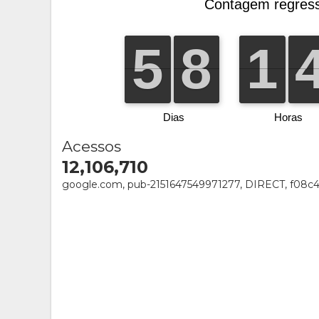
Acessos
12,106,710
google.com, pub-2151647549971277, DIRECT, f08c