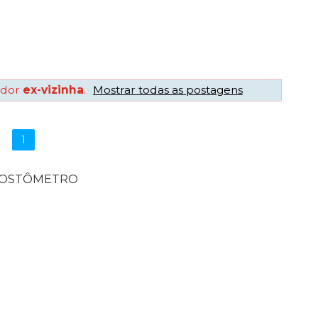
ador
ex-vizinha
.
Mostrar todas as postagens
1
POSTÔMETRO