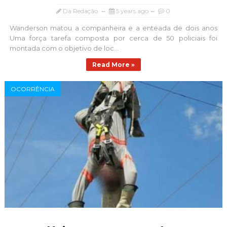
Da Redação
5 years ago
0
Wanderson matou a companheira e a enteada de dois anos
Uma força tarefa composta por cerca de 50 policiais foi
montada com o objetivo de loc...
Read More »
OCORRÊNCIA