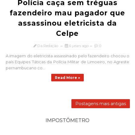
Polícia caça sem tréguas
fazendeiro mau pagador que
assassinou eletricista da
Celpe
Da Redação
6 years ago
0
A imagem do eletricista assassinado pelo fazendeiro chocou o
país Equipes Táticas da Polícia Militar de Limoeiro, no Agreste
pernambucano co...
Read More »
Postagens mais antigas
IMPOSTÔMETRO