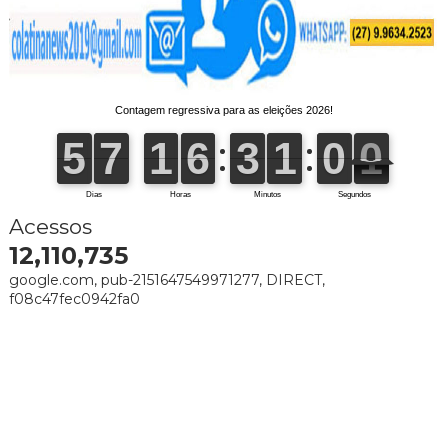
Acessos
12,110,735
google.com, pub-2151647549971277, DIRECT,
f08c47fec0942fa0