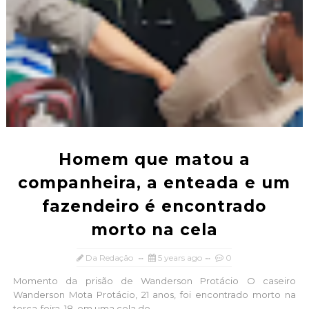
Homem que matou a
companheira, a enteada e um
fazendeiro é encontrado
morto na cela
Da Redação
5 years ago
0
Momento da prisão de Wanderson Protácio O caseiro
Wanderson Mota Protácio, 21 anos, foi encontrado morto na
terça-feira, 18, em uma cela do ...