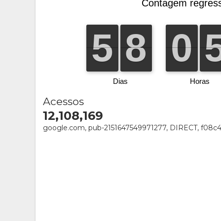
Acessos
12,108,169
google.com, pub-2151647549971277, DIRECT, f08c