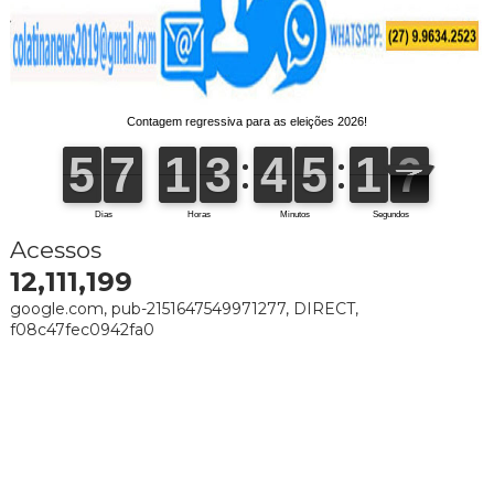
Acessos
12,111,199
google.com, pub-2151647549971277, DIRECT,
f08c47fec0942fa0