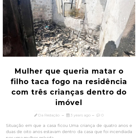
Mulher que queria matar o
filho taca fogo na residência
com três crianças dentro do
imóvel
Da Redação
3 years ago
0
Situação em que a casa ficou Uma criança de quatro anos e
duas de oito anos estavam dentro da casa que foi incendiada
por uma mulher grávida...