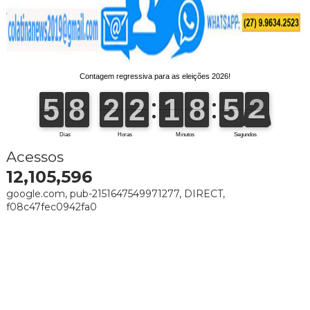
Acessos
12,105,596
google.com, pub-2151647549971277, DIRECT,
f08c47fec0942fa0