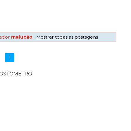
ador
malucão
.
Mostrar todas as postagens
1
POSTÔMETRO