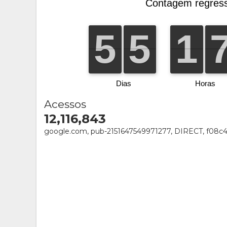
Acessos
12,116,843
google.com, pub-2151647549971277, DIRECT, f08c