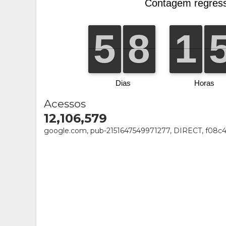
Acessos
12,106,579
google.com, pub-2151647549971277, DIRECT, f08c