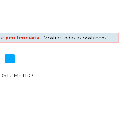
or
penitenciária
.
Mostrar todas as postagens
1
POSTÔMETRO