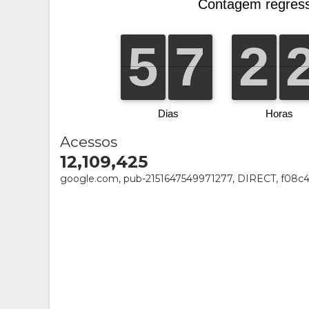
Acessos
12,109,425
google.com, pub-2151647549971277, DIRECT, f08c