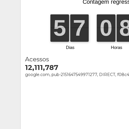
Acessos
12,111,787
google.com, pub-2151647549971277, DIRECT, f08c