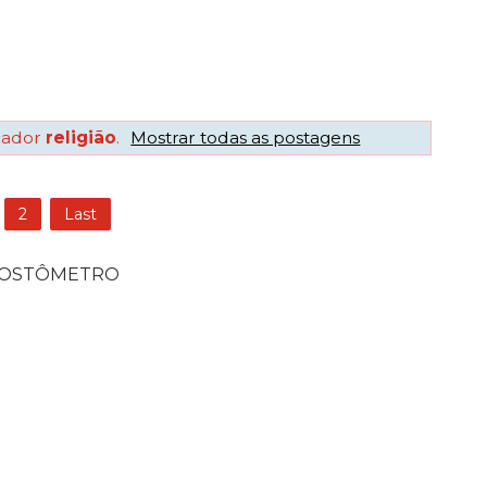
cador
religião
.
Mostrar todas as postagens
2
Last
POSTÔMETRO