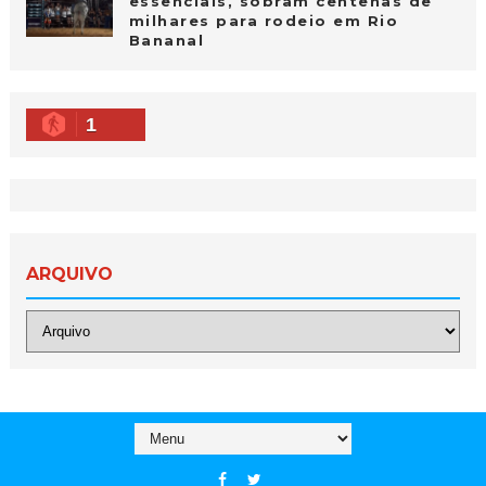
essenciais, sobram centenas de
milhares para rodeio em Rio
Bananal
1
ARQUIVO