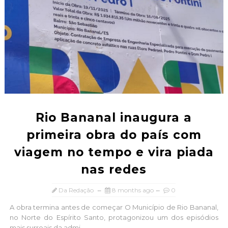
Rio Bananal inaugura a
primeira obra do país com
viagem no tempo e vira piada
nas redes
Da Redação
8 months ago
0
A obra termina antes de começar O Município de Rio Bananal,
no Norte do Espírito Santo, protagonizou um dos episódios
mais surreais da admi...