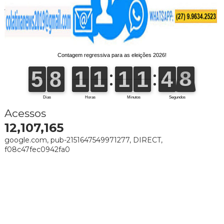
Acessos
12,107,165
google.com, pub-2151647549971277, DIRECT,
f08c47fec0942fa0