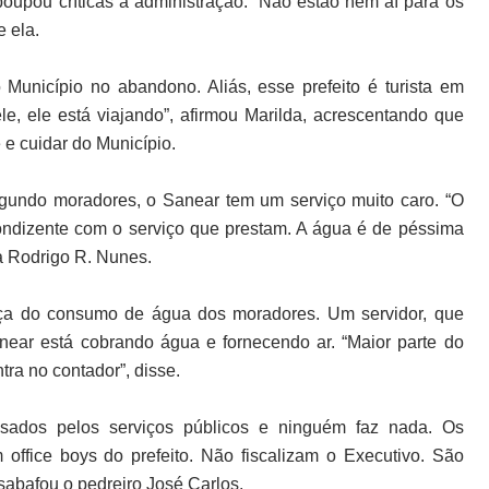
upou críticas a administração. “Não estão nem aí para os
 ela.
o Município no abandono. Aliás, esse prefeito é turista em
e, ele está viajando”, afirmou Marilda, acrescentando que
 e cuidar do Município.
gundo moradores, o Sanear tem um serviço muito caro. “O
ndizente com o serviço que prestam. A água é de péssima
a Rodrigo R. Nunes.
ça do consumo de água dos moradores. Um servidor, que
anear está cobrando água e fornecendo ar. “Maior parte do
ra no contador”, disse.
esados pelos serviços públicos e ninguém faz nada. Os
ffice boys do prefeito. Não fiscalizam o Executivo. São
abafou o pedreiro José Carlos.