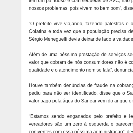
tem um pai idoso e com sequelas de AVC, não po
nossos problemas, pois vivem no bem bom”, disse
“O prefeito vive viajando, fazendo palestras e 
Colatina e toda vez que a população precisa del
Sérgio Meneguelli devia deixar de lado a vaidade
Além de uma péssima prestação de serviços se
valor que cobram de nós consumidores não é co
qualidade e o atendimento nem se fala”, denunci
Houve também denúncias de fraude na cobran
pediu para não ser identificado, disse que o S
valor pago pela água do Sanear vem do ar que ent
“Estamos sendo enganados pelo prefeito e l
vereadores são um zero à esquerda e parecem o
coniventes com essa péssima administração”, des