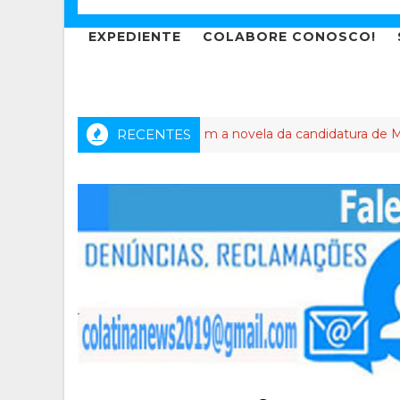
EXPEDIENTE
COLABORE CONOSCO!
Até que enfim a novela da candidatura de Meneguelli a
RECENTES
OLATINA