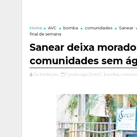
Home
AVC
bomba
comunidades
Sanear
final de semana
Sanear deixa morador
comunidades sem águ
Da Redação
7 years ago
AVC,
bomba,
comuni