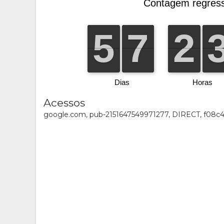
Acessos
google.com, pub-2151647549971277, DIRECT, f08c