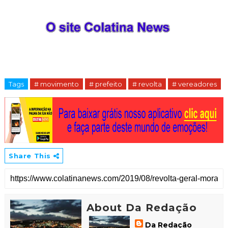
Tags
# movimento
# prefeito
# revolta
# vereadores
Share This
About Da Redação
Da Redação