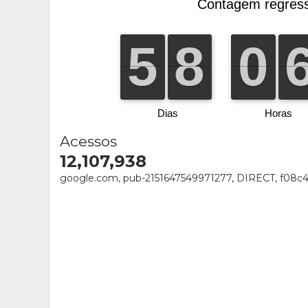
Acessos
12,107,938
google.com, pub-2151647549971277, DIRECT, f08c