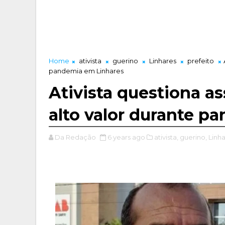
Home
ativista
guerino
Linhares
prefeito
pandemia em Linhares
Ativista questiona as
alto valor durante p
Da Redação
6 years ago
ativista,
guerino,
Linha