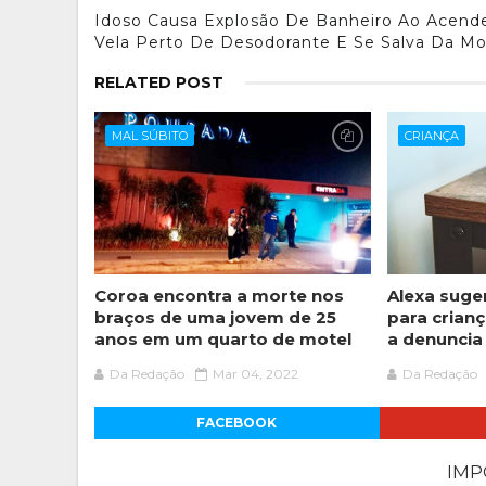
Idoso Causa Explosão De Banheiro Ao Acend
Vela Perto De Desodorante E Se Salva Da Mo
RELATED POST
MAL SÚBITO
CRIANÇA
Coroa encontra a morte nos
Alexa suge
braços de uma jovem de 25
para crian
anos em um quarto de motel
a denuncia
Da Redação
Mar 04, 2022
Da Redação
FACEBOOK
IM