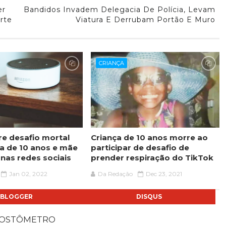
er
Bandidos Invadem Delegacia De Polícia, Levam
rte
Viatura E Derrubam Portão E Muro
CRIANÇA
re desafio mortal
Criança de 10 anos morre ao
ça de 10 anos e mãe
participar de desafio de
 nas redes sociais
prender respiração do TikTok
Jan 02, 2022
Da Redação
Dec 23, 2021
BLOGGER
DISQUS
POSTÔMETRO