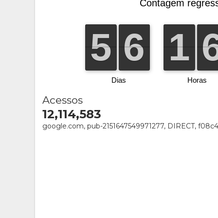
Acessos
12,114,583
google.com, pub-2151647549971277, DIRECT, f08c