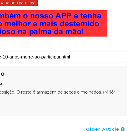
# parada cardíaca
ão
o
posição. O resto é armazém de secos e molhados. (Millôr
Older Article