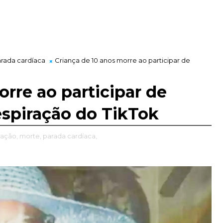
rada cardíaca
Criança de 10 anos morre ao participar de
orre ao participar de
espiração do TikTok
ração,
morte,
parada cardíaca,