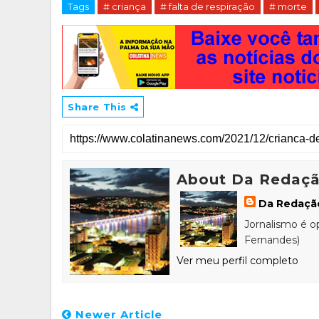
Tags
# criança
# falta de respiração
# morte
Share This
About Da Redaç
Da Redaçã
Jornalismo é o
Fernandes)
Ver meu perfil completo
Newer Article