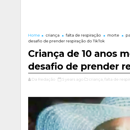
Home
criança
falta de respiração
morte
pa
desafio de prender respiração do TikTok
Criança de 10 anos m
desafio de prender r
Da Redação
5 years ago
criança,
falta de respi