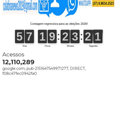
Acessos
12,110,289
google.com, pub-2151647549971277, DIRECT,
f08c47fec0942fa0