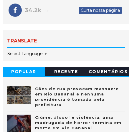
34.2k
Curta nossa página
likes
TRANSLATE
Select Language
▼
POPULAR
RECENTE
COMENTÁRIOS
Cães de rua provocam massacre
em Rio Bananal e nenhuma
providência é tomada pela
prefeitura
Ciúme, álcool e violência: uma
madrugada de horror termina em
morte em Rio Bananal