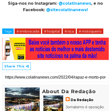
Siga-nos no Instagram:
@colatinanews
, e no
Facebook:
@sitecolatinanews!
Tags
# emboscada
# hospital
# isca
# motoqueiro
Share This
About Da Redação
Da Redação
Jornalismo é oposição.