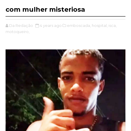
com mulher misteriosa
Da Redação
4 years ago
emboscada,
hospital,
isca,
motoqueiro,