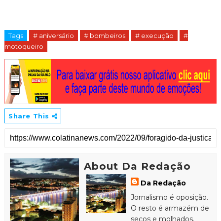
Tags
# aniversário
# bombeiros
# execução
#
motoqueiro
Share This
About Da Redação
Da Redação
Jornalismo é oposição.
O resto é armazém de
secos e molhados.