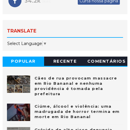
34.2k
Curta nossa página
likes
TRANSLATE
Select Language
▼
POPULAR
RECENTE
COMENTÁRIOS
Cães de rua provocam massacre
em Rio Bananal e nenhuma
providência é tomada pela
prefeitura
Ciúme, álcool e violência: uma
madrugada de horror termina em
morte em Rio Bananal
Grávida de alto risco denuncia