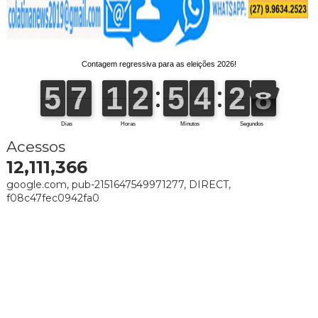
Acessos
12,111,366
google.com, pub-2151647549971277, DIRECT,
f08c47fec0942fa0