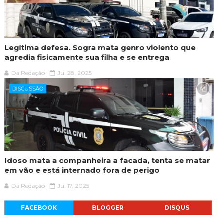
Legítima defesa. Sogra mata genro violento que
agredia fisicamente sua filha e se entrega
Da Redação
Jul 28, 2025
DISCUSSÃO
Idoso mata a companheira a facada, tenta se matar
em vão e está internado fora de perigo
Da Redação
Jul 17, 2025
FACEBOOK
BLOGGER
DISQUS