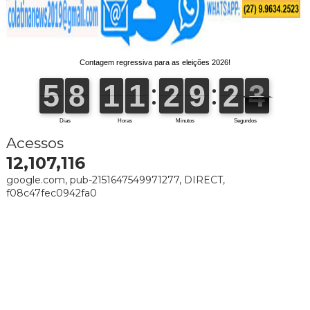
Acessos
12,107,116
google.com, pub-2151647549971277, DIRECT,
f08c47fec0942fa0