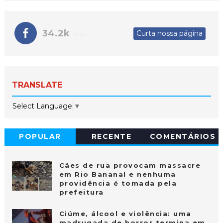
34.2k
Curta nossa página
likes
TRANSLATE
Select Language
▼
POPULAR
RECENTE
COMENTÁRIOS
Cães de rua provocam massacre
em Rio Bananal e nenhuma
providência é tomada pela
prefeitura
Ciúme, álcool e violência: uma
madrugada de horror termina em