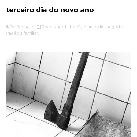
terceiro dia do novo ano
Da Redação
3 years ago
bebê,
infanticídio,
tragédia,
tragédia familiar,