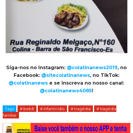
Siga-nos no Instagram:
@colatinanews2019
, no
Facebook:
@sitecolatinanews
, no TikTok:
@colatinanews
e se inscreva no nosso canal:
@colatinanews4085
!
Tags
# bebê
# infanticídio
# tragédia
# tragédia
familiar