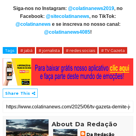
Siga-nos no Instagram:
@colatinanews2019
, no
Facebook:
@sitecolatinanews
, no TikTok:
@colatinanews
e se inscreva no nosso canal:
@colatinanews4085
!
Tags
# jabá
# jornalista
# redes sociais
# TV Gazeta
Share This
About Da Redação
Da Redação