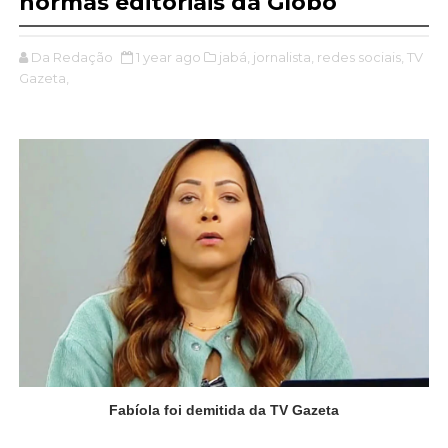
normas editoriais da Globo
Da Redação
1 year ago
jabá,
jornalista,
redes sociais,
TV
Gazeta,
Fabíola foi demitida da TV Gazeta