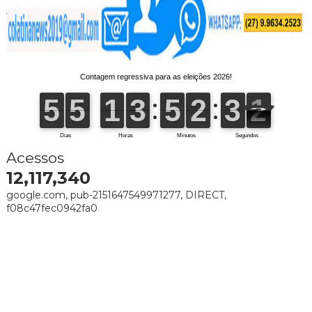
Acessos
12,117,340
google.com, pub-2151647549971277, DIRECT,
f08c47fec0942fa0