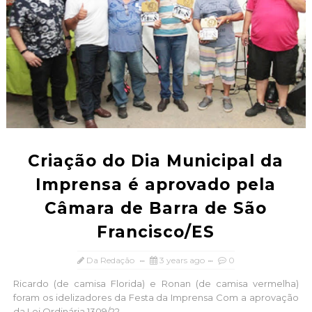
Criação do Dia Municipal da
Imprensa é aprovado pela
Câmara de Barra de São
Francisco/ES
Da Redação
3 years ago
0
Ricardo (de camisa Florida) e Ronan (de camisa vermelha)
foram os idelizadores da Festa da Imprensa Com a aprovação
da Lei Ordinária 1309/22...