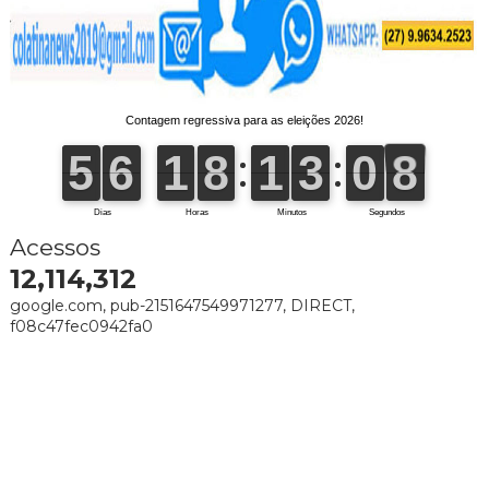
Acessos
12,114,312
google.com, pub-2151647549971277, DIRECT,
f08c47fec0942fa0