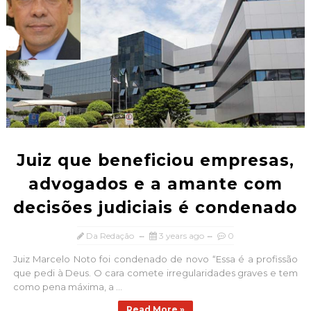
Juiz que beneficiou empresas,
advogados e a amante com
decisões judiciais é condenado
Da Redação
3 years ago
0
Juiz Marcelo Noto foi condenado de novo “Essa é a profissão
que pedi à Deus. O cara comete irregularidades graves e tem
como pena máxima, a ...
Read More »