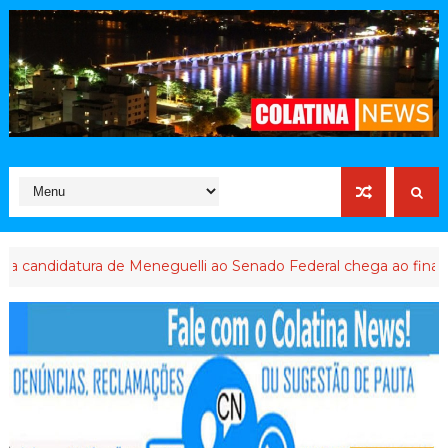
tura de Meneguelli ao Senado Federal chega ao final
ABUSO D