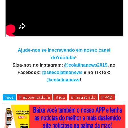
Ajude-nos se inscrevendo em nosso canal
doYoutube
!
Siga-nos no Instagram:
@colatinanews2019
, no
Facebook:
@sitecolatinanews
e no TikTok:
@colatinanews
!
Tags
# aposentadoria
# juiz
# magistrado
# PAD