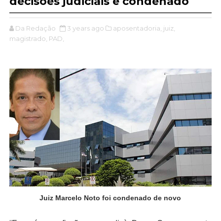
decisões judiciais é condenado
Da Redação
3 years ago
aposentadoria,
juiz,
magistrado,
PAD,
Juiz Marcelo Noto foi condenado de novo