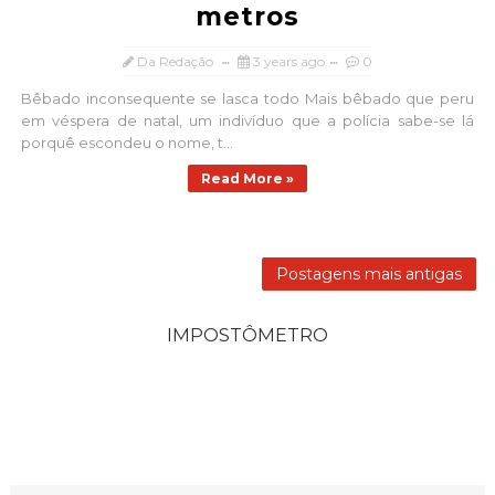
metros
Da Redação
3 years ago
0
Bêbado inconsequente se lasca todo Mais bêbado que peru
em véspera de natal, um indivíduo que a polícia sabe-se lá
porquê escondeu o nome, t...
Read More »
Postagens mais antigas
IMPOSTÔMETRO