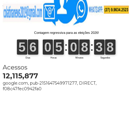
Acessos
12,115,877
google.com, pub-2151647549971277, DIRECT,
f08c47fec0942fa0