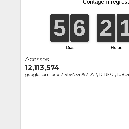
Acessos
12,113,574
google.com, pub-2151647549971277, DIRECT, f08c