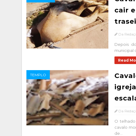
cair 
trase
Da Redaç
Depois do 
municipal 
Read Mo
Caval
TEMPLO
igrej
escal
Da Redaç
O telhado
cavalo mor
de...