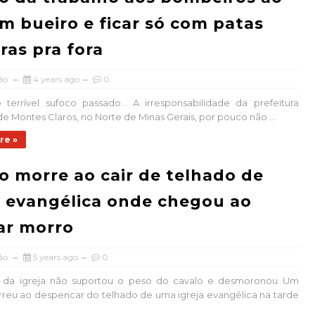
em bueiro e ficar só com patas
iras pra fora
ão
4 years ago
0
terrível sufoco passado... A irresponsabilidade da prefeitura
de Montes Claros, no Norte de Minas Gerais, por pouco não ...
re »
o morre ao cair de telhado de
a evangélica onde chegou ao
ar morro
ão
5 years ago
0
 da igreja não suportou o peso do cavalo e desmoronou Um
reu ao despencar do telhado de uma igreja evangélica na tarde