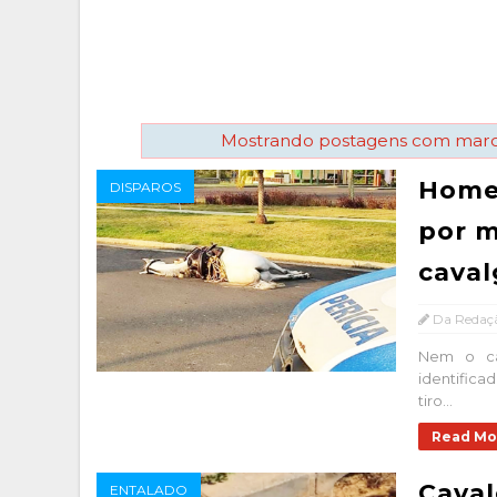
Mostrando postagens com mar
Home
DISPAROS
por m
cava
Da Redaç
Nem o ca
identifica
tiro...
Read Mo
Caval
ENTALADO