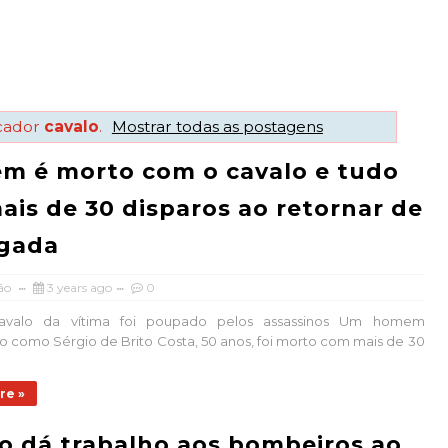
cador
cavalo
.
Mostrar todas as postagens
m é morto com o cavalo e tudo
ais de 30 disparos ao retornar de
lgada
ão
3 years ago
0
valo da vítima foi poupado pelos assassinos Um homem
do como Sérgio de Brito Costa, 50 anos, foi morto com mais de 30
re »
o dá trabalho aos bombeiros ao