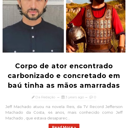
Corpo de ator encontrado
carbonizado e concretado em
baú tinha as mãos amarradas
Da Redação
3 years ago
0
Jeff Machado atuou na novela Reis, da TV Record Jefferson
Machado da Costa, 44 anos, mais conhecido como Jeff
Machado , que estava desaparec...
Read More »