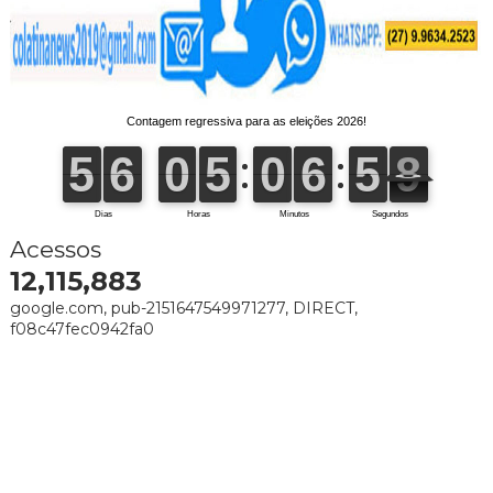
Acessos
12,115,883
google.com, pub-2151647549971277, DIRECT,
f08c47fec0942fa0