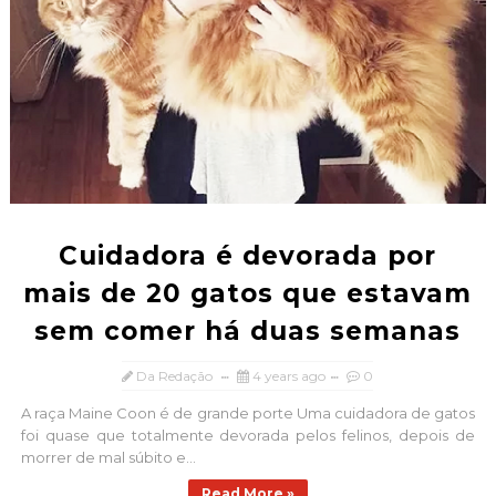
Cuidadora é devorada por
mais de 20 gatos que estavam
sem comer há duas semanas
Da Redação
4 years ago
0
A raça Maine Coon é de grande porte Uma cuidadora de gatos
foi quase que totalmente devorada pelos felinos, depois de
morrer de mal súbito e...
Read More »