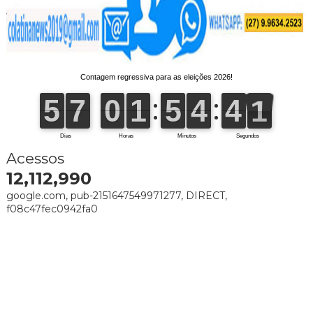
Acessos
12,112,990
google.com, pub-2151647549971277, DIRECT,
f08c47fec0942fa0