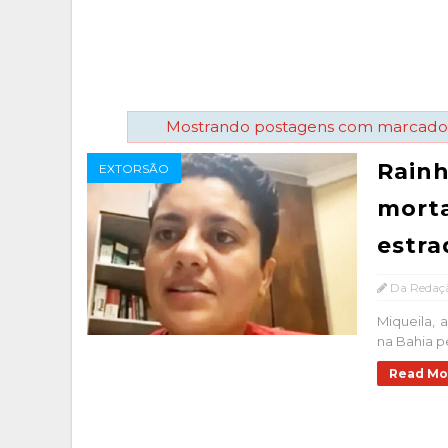
Mostrando postagens com marcad
Rainh
EXTORSÃO
mort
estra
Da Redaç
Miqueila, 
na Bahia pe
Read Mo