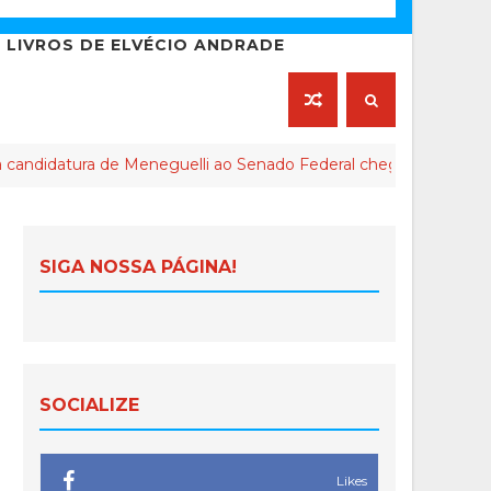
LIVROS DE ELVÉCIO ANDRADE
ura de Meneguelli ao Senado Federal chega ao final
A
SIGA NOSSA PÁGINA!
SOCIALIZE
Likes