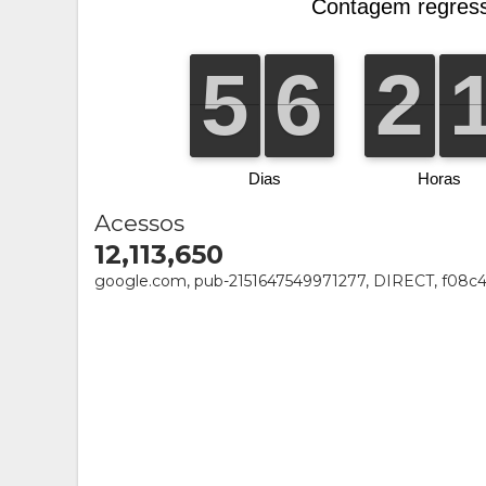
Acessos
12,113,650
google.com, pub-2151647549971277, DIRECT, f08c