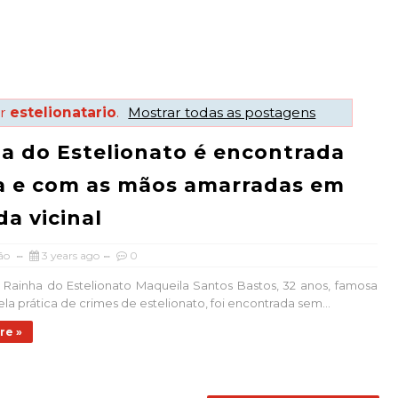
or
estelionatario
.
Mostrar todas as postagens
a do Estelionato é encontrada
a e com as mãos amarradas em
da vicinal
ão
3 years ago
0
a Rainha do Estelionato Maqueila Santos Bastos, 32 anos, famosa
la prática de crimes de estelionato, foi encontrada sem...
re »