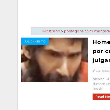
Mostrando postagens com marcad
Homem
JULGAMENTO
por c
julga
Da Redaç
Nicolas G
durante u
sessão...
Read Mo