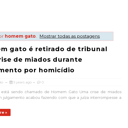
or
homem gato
.
Mostrar todas as postagens
 gato é retirado de tribunal
rise de miados durante
mento por homicídio
ão
5 years ago
0
il está sendo chamado de Homem Gato Uma crise de miados
m julgamento acabou fazendo com que a juíza interrompesse a
re »