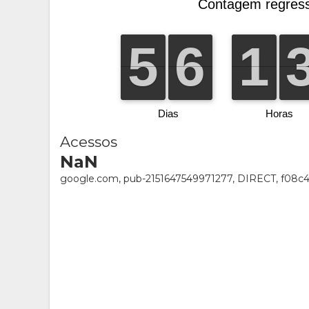
Acessos
NaN
google.com, pub-2151647549971277, DIRECT, f08c