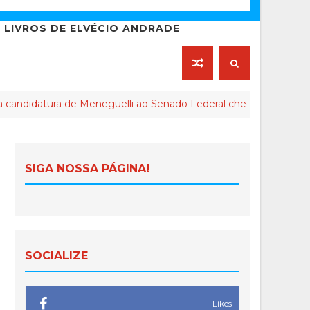
LIVROS DE ELVÉCIO ANDRADE
ura de Meneguelli ao Senado Federal chega ao final
A
SIGA NOSSA PÁGINA!
SOCIALIZE
Likes