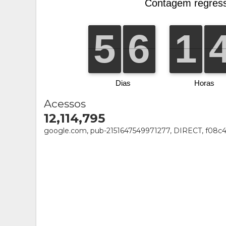
Acessos
12,114,795
google.com, pub-2151647549971277, DIRECT, f08c