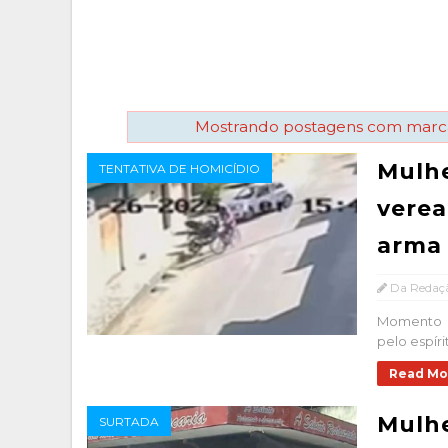
Mostrando postagens com mar
Mulhe
TENTATIVA DE HOMICÍDIO
verea
arma 
Da Redaç
Momento d
pelo espíri
Read Mo
Mulhe
SURTADA