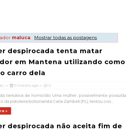
cador
maluca
.
Mostrar todas as postagens
r despirocada tenta matar
dor em Mantena utilizando como
o carro dela
ão
11 months ago
0
a tentativa de homicídio Uma mulher, possivelmente possuída
to da pistoleira bolsonarista Carla Zambeli (PL), tentou con...
re »
r despirocada não aceita fim de