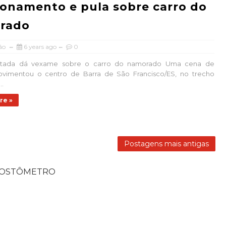
ionamento e pula sobre carro do
rado
ão
6 years ago
0
urtada dá vexame sobre o carro do namorado Uma cena de
vimentou o centro de Barra de São Francisco/ES, no trecho
..
re »
Postagens mais antigas
POSTÔMETRO