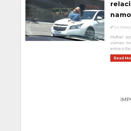
relac
namo
Da Redaç
Mulher s
ciúmes mo
entre o Re.
Read Mo
IM