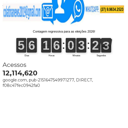
Acessos
12,114,620
google.com, pub-2151647549971277, DIRECT,
f08c47fec0942fa0