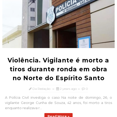
Violência. Vigilante é morto a
tiros durante ronda em obra
no Norte do Espírito Santo
Da Redação
2 years ago
0
A Polícia Civil investiga o caso Na noite de domingo, 26, o
vigilante George Cunha de Souza, 42 anos, foi morto a tiros
enquanto realizava r...
Read More »