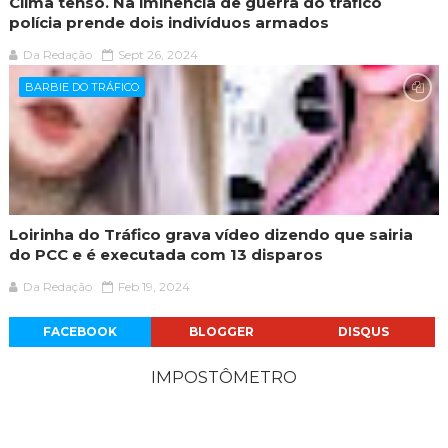
Clima tenso. Na iminência de guerra do tráfico
polícia prende dois indivíduos armados
Da Redação
Sept 26, 2024
BARBIE DO TRÁFICO
Loirinha do Tráfico grava vídeo dizendo que sairia
do PCC e é executada com 13 disparos
Da Redação
Feb 19, 2024
FACEBOOK
BLOGGER
DISQUS
IMPOSTÔMETRO