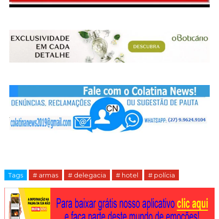
Tags
# armas
# delegacia
# hotel
# polícia