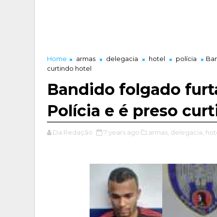
Home
armas
delegacia
hotel
polícia
Ban
curtindo hotel
Bandido folgado fur
Polícia e é preso cur
Da Redação
7 years ago
armas,
delegacia,
hot