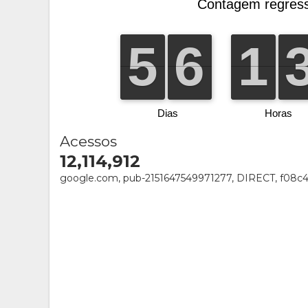
Acessos
12,114,912
google.com, pub-2151647549971277, DIRECT, f08c