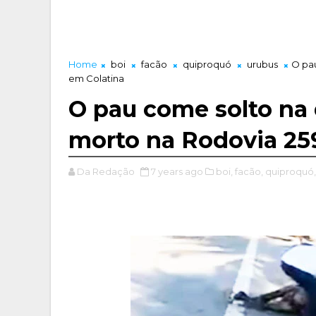
Home
boi
facão
quiproquó
urubus
O pau
em Colatina
O pau come solto na 
morto na Rodovia 25
Da Redação
7 years ago
boi,
facão,
quiproquó,