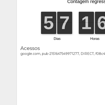
Acessos
google.com, pub-2151647549971277, DIRECT, f08c