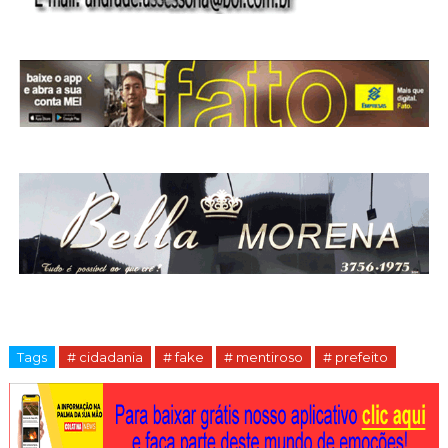
Tags
# cidadania
# fake
# mentiroso
# prefeito