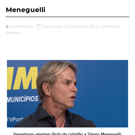
Meneguelli
Da Redação
7 years ago
cidadania,
fake,
mentiroso,
prefeito,
Vereadores rejeitam título de cidadão a Sérgio Meneguelli