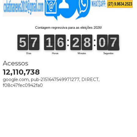
Acessos
12,110,738
google.com, pub-2151647549971277, DIRECT,
f08c47fec0942fa0