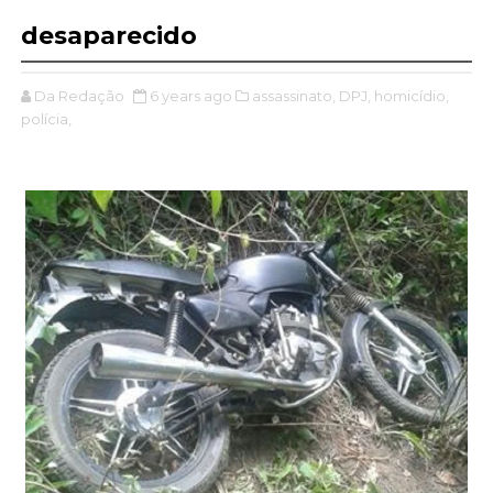
desaparecido
Da Redação
6 years ago
assassinato,
DPJ,
homicídio,
polícia,