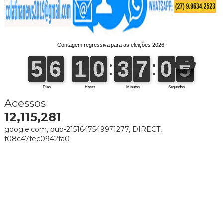
Acessos
12,115,281
google.com, pub-2151647549971277, DIRECT,
f08c47fec0942fa0