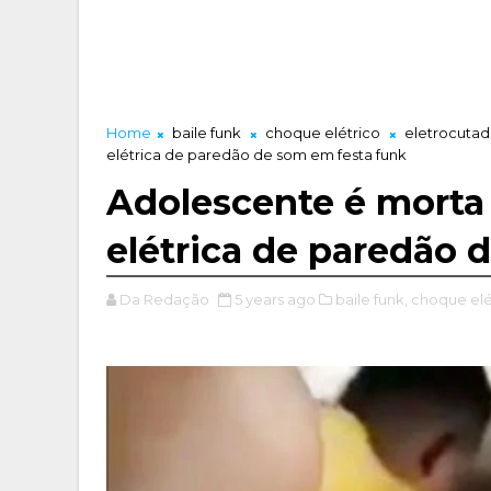
Home
baile funk
choque elétrico
eletrocutad
elétrica de paredão de som em festa funk
Adolescente é morta
elétrica de paredão 
Da Redação
5 years ago
baile funk,
choque elé