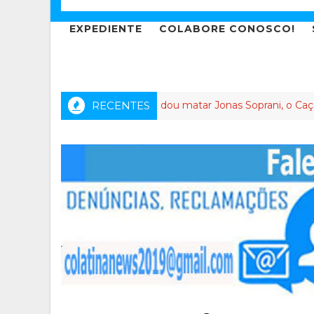
EXPEDIENTE
COLABORE CONOSCO!
Quem mandou matar Jonas Soprani, o Caçador de Corru
RECENTES
ATIVISTA