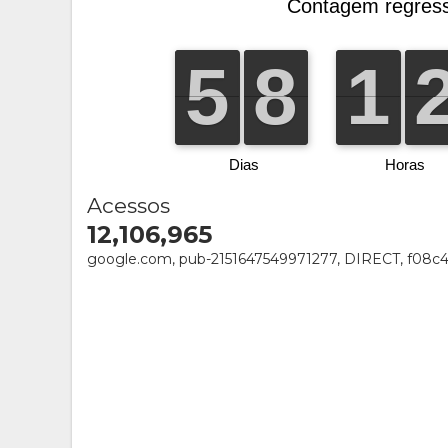
Acessos
12,106,965
google.com, pub-2151647549971277, DIRECT, f08c