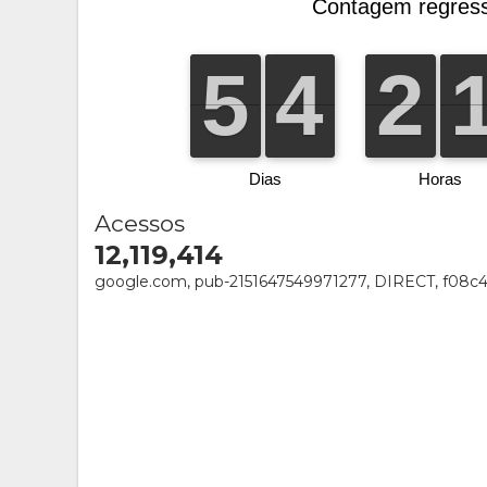
Acessos
12,119,414
google.com, pub-2151647549971277, DIRECT, f08c