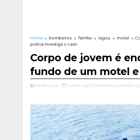
Home
bombeiros
família
lagoa
motel
Co
polícia investiga o caso
Corpo de jovem é en
fundo de um motel e 
Da Redação
5 years ago
bombeiros,
família,
la