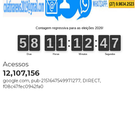
Acessos
12,107,156
google.com, pub-2151647549971277, DIRECT,
f08c47fec0942fa0