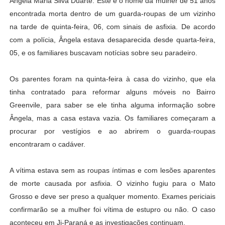
Ângela Maria Silva Duarte. Este é o nome da mulher de 51 anos
encontrada morta dentro de um guarda-roupas de um vizinho
na tarde de quinta-feira, 06, com sinais de asfixia. De acordo
com a polícia, Ângela estava desaparecida desde quarta-feira,
05, e os familiares buscavam notícias sobre seu paradeiro.
Os parentes foram na quinta-feira à casa do vizinho, que ela
tinha contratado para reformar alguns móveis no Bairro
Greenvile, para saber se ele tinha alguma informação sobre
Ângela, mas a casa estava vazia. Os familiares começaram a
procurar por vestígios e ao abrirem o guarda-roupas
encontraram o cadáver.
A vítima estava sem as roupas íntimas e com lesões aparentes
de morte causada por asfixia. O vizinho fugiu para o Mato
Grosso e deve ser preso a qualquer momento. Exames periciais
confirmarão se a mulher foi vítima de estupro ou não. O caso
aconteceu em Ji-Paraná e as investigações continuam.