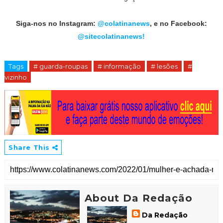
Siga-nos no Instagram:
@colatinanews
, e no Facebook:
@sitecolatinanews!
Tags
# guarda-roupas
# informação
# lesões
#
vizinho
Share This
About Da Redação
Da Redação