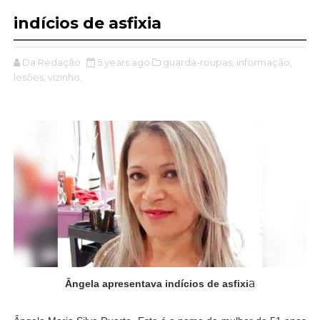
indícios de asfixia
Da Redação
5 years ago
guarda-roupas,
informação,
lesões,
vizinho,
a
Ângela apresentava indícios de asfixi