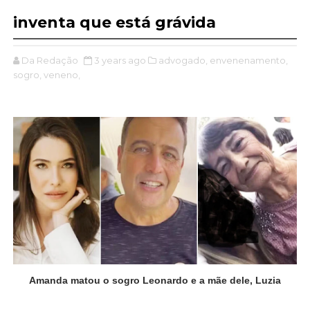
inventa que está grávida
Da Redação
3 years ago
advogado,
envenenamento,
sogro,
veneno,
Amanda matou o sogro Leonardo e a mãe dele, Luzia