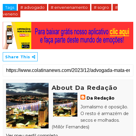
Tags
# advogado
# envenenamento
# sogro
#
veneno
Share This
About Da Redação
Da Redação
Jornalismo é oposição.
O resto é armazém de
secos e molhados.
(Millôr Fernandes)
Ver meu perfil completo