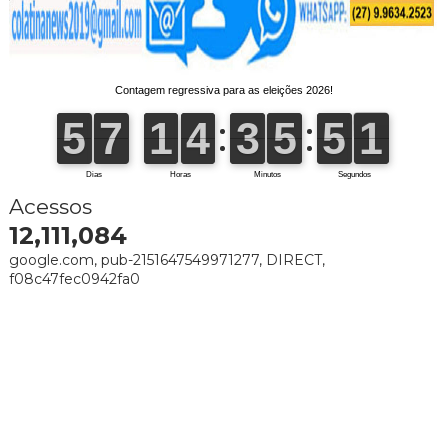
Acessos
12,111,084
google.com, pub-2151647549971277, DIRECT,
f08c47fec0942fa0